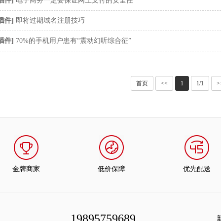
插件
]
电子商务一定要保证网上支付的安全性
插件
]
即将过期域名注册技巧
插件
]
70%的手机用户患有“震动幻听综合征”
首页
<<
1
1/1
>
金牌商家
低价保障
优先配送
19895759689