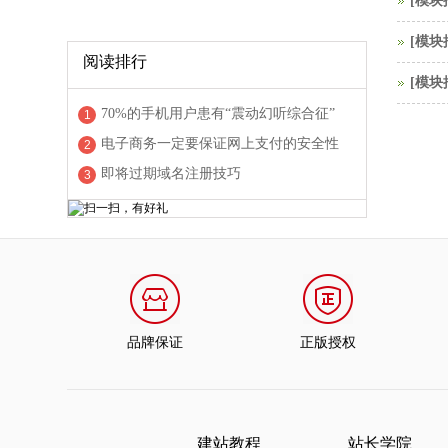
[
模块
[
模块
阅读排行
[
模块
70%的手机用户患有“震动幻听综合征”
1
电子商务一定要保证网上支付的安全性
2
即将过期域名注册技巧
3
品牌保证
正版授权
建站教程
站长学院