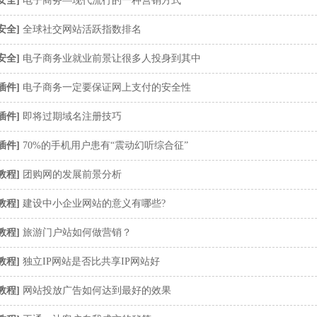
安全
]
电子商务—现代流行的一种营销方式
安全
]
全球社交网站活跃指数排名
安全
]
电子商务业就业前景让很多人投身到其中
插件
]
电子商务一定要保证网上支付的安全性
插件
]
即将过期域名注册技巧
插件
]
70%的手机用户患有“震动幻听综合征”
教程
]
团购网的发展前景分析
教程
]
建设中小企业网站的意义有哪些?
教程
]
旅游门户站如何做营销？
教程
]
独立IP网站是否比共享IP网站好
教程
]
网站投放广告如何达到最好的效果