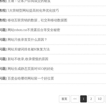
教程
]
王通：让客户自我成交的秘笈
教程
]
5大营销型网站提高转化率优化技巧
教程
]
移动互联营销的数据，社交和移动数据图
问题
]
网站robots.txt不泄露后台等安全秘密
问题
]
网站只收录首页什么原因？
问题
]
网站关键词排名被K恢复方法
问题
]
新站不收录,收录缓慢的原因
问题
]
网站生成静态页面对SEO的好处
问题
]
百度会给哪些网站留一个好位置
首页
<<
1
2
1/2