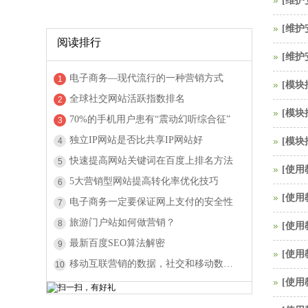
[
维护
[
维护
阅读排行
[
维护
电子商务—现代流行的一种营销方式
1
[
模块
全球社交网站活跃指数排名
2
[
模块
70%的手机用户患有“震动幻听综合征”
3
独立IP网站是否比共享IP网站好
4
[
模块
快速提高网站关键词在百度上排名方法
5
[
使用
5大营销型网站提高转化率优化技巧
6
[
使用
电子商务一定要保证网上支付的安全性
7
旅游门户站如何做营销？
8
[
使用
最新百度SEO算法解密
9
[
使用
移动互联营销的数据，社交和移动数据图
10
[
使用