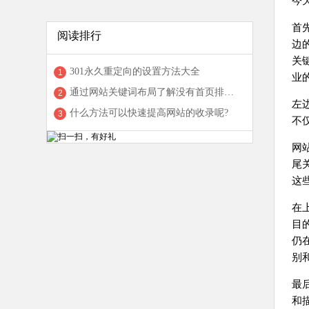
今
首
阅读排行
边
关
301永久重定向的设置方法大全
1
业
通过网站关键词布局了解没有首页排名的原因
2
左
什么方法可以快速提高网站的收录呢?
3
不
网
尾
这
在
目
仍
别
最
和