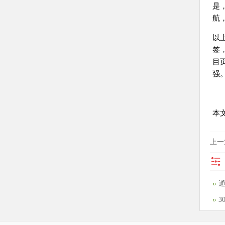
是
航
以
签
目
强
本文
上一
3